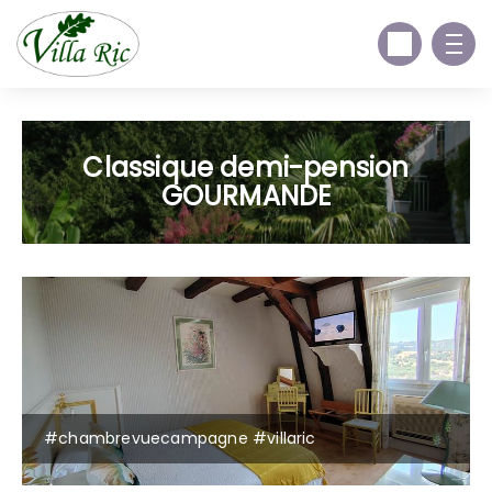
Classique demi-pension
GOURMANDE
#chambrevuecampagne #villaric